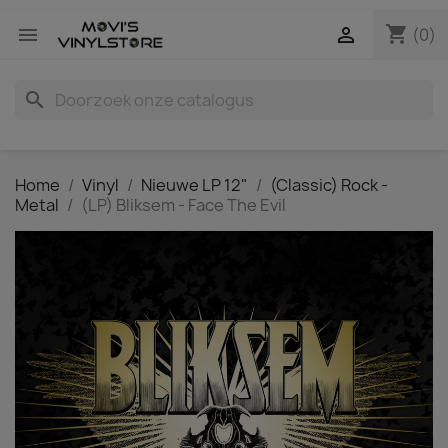
shopping_cart


(0)
search
Home
Vinyl
Nieuwe LP 12"
(Classic) Rock -
Metal
(LP) Bliksem - Face The Evil