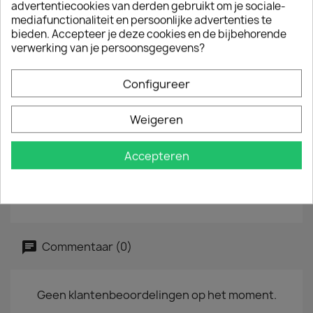
advertentiecookies van derden gebruikt om je sociale-
mediafunctionaliteit en persoonlijke advertenties te
EAN :
8436022624306
bieden. Accepteer je deze cookies en de bijbehorende
Jaar :
2013
verwerking van je persoonsgegevens?
Tracklist
Configureer
The Life On Which I Feed
These Tales Of Tragedy
Weigeren
Disciples
Dead End Road
Face The Evil
Accepteren
Insanity’s Curse
This Time
Mr Man
Commentaar (0)
Geen klantenbeoordelingen op het moment.