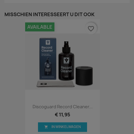
MISSCHIEN INTERESSEERT U DIT OOK
AVAILABLE
favorite_border
Discoguard Record Cleaner...
€ 11,95
IN WINKELWAGEN
