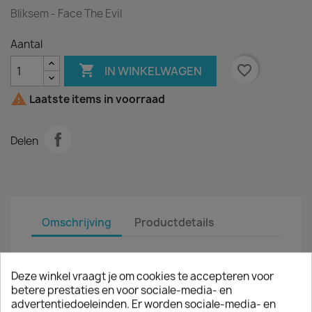
Bliksem - Face The Evil
Aantal

favorite_border
IN WINKELWAGEN

Laatste items in voorraad
Delen
Omschrijving
Productdetails
Artiest :
Bliksem
Deze winkel vraagt je om cookies te accepteren voor
Titel :
Face The Evil
betere prestaties en voor sociale-media- en
advertentiedoeleinden. Er worden sociale-media- en
LP :
12"