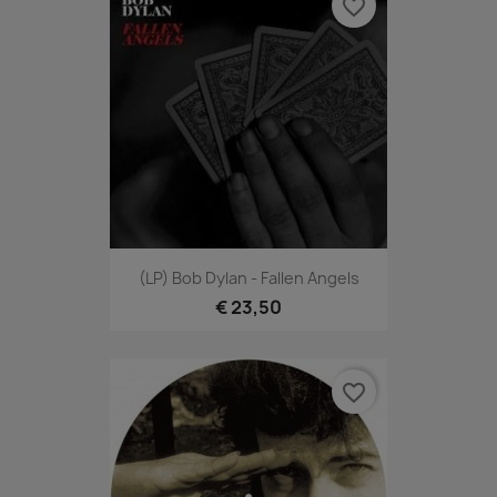
favorite_border
(LP) Bob Dylan - Fallen Angels
€ 23,50
favorite_border