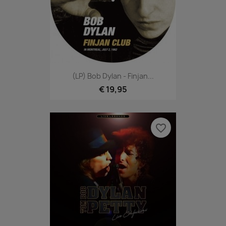
(LP) Bob Dylan - Finjan...
€ 19,95
favorite_border