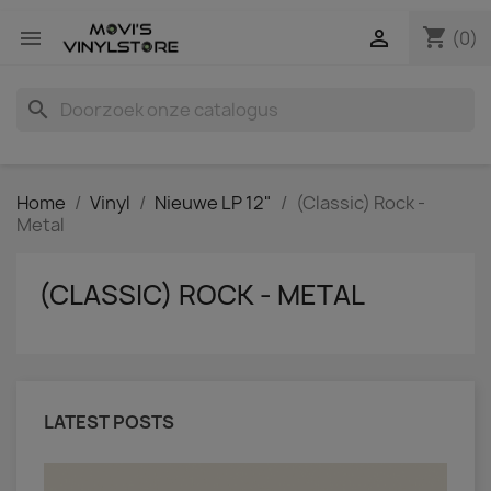
shopping_cart


(0)
search
Home
Vinyl
Nieuwe LP 12"
(Classic) Rock -
Metal
(CLASSIC) ROCK - METAL
LATEST POSTS