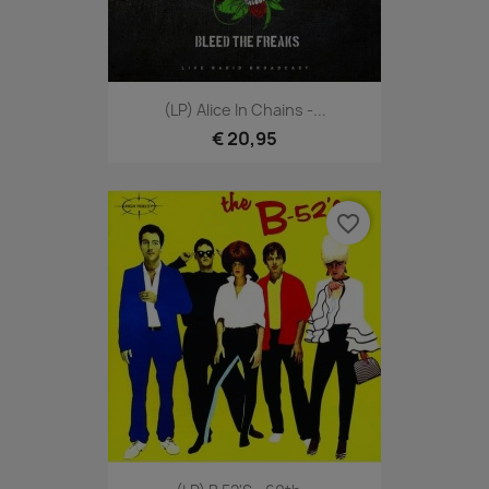
(LP) Alice In Chains -...
€ 20,95
favorite_border