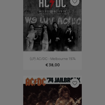
favorite_border
(LP) AC/DC - Melbourne 1974
€ 38,00
favorite_border