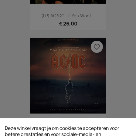
(LP) AC/DC - If You Want...
€ 26,00
favorite_border
(LP) AC/DC - Maximum Overload
Deze winkel vraagt je om cookies te accepteren voor
€ 22,50
betere prestaties en voor sociale-media- en