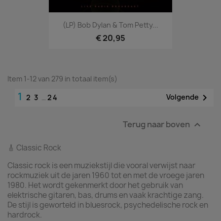
(LP) Bob Dylan & Tom Petty...
€ 20,95
Item 1-12 van 279 in totaal item(s)
1

Volgende
2
3
…
24
Terug naar boven

🎸 Classic Rock
Classic rock is een muziekstijl die vooral verwijst naar
rockmuziek uit de jaren 1960 tot en met de vroege jaren
1980. Het wordt gekenmerkt door het gebruik van
elektrische gitaren, bas, drums en vaak krachtige zang.
De stijl is geworteld in bluesrock, psychedelische rock en
hardrock.