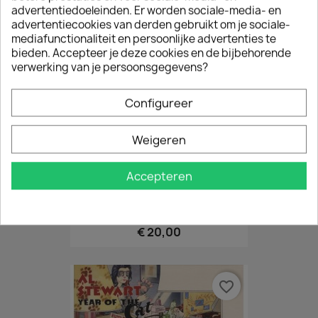
advertentiedoeleinden. Er worden sociale-media- en
advertentiecookies van derden gebruikt om je sociale-
favorite_border
mediafunctionaliteit en persoonlijke advertenties te
bieden. Accepteer je deze cookies en de bijbehorende
verwerking van je persoonsgegevens?
Configureer
Weigeren
Accepteren
(LP) Aerosmith - Pump
€ 20,00
favorite_border