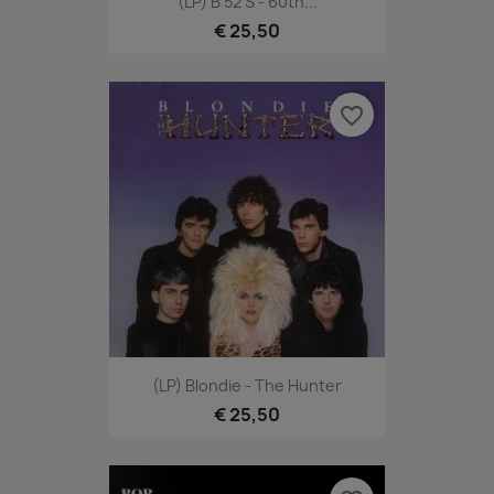
(LP) B 52's - 60th...
€ 25,50
favorite_border
(LP) Blondie - The Hunter
€ 25,50