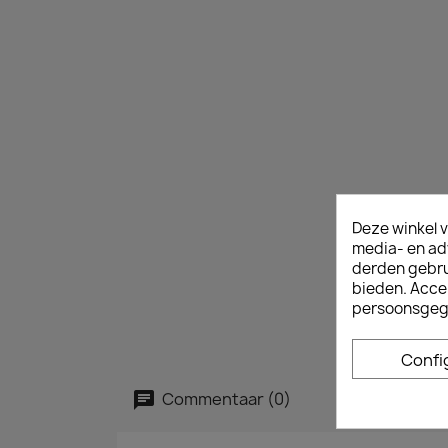
Deze winkel v
media- en ad
derden gebrui
bieden. Acce
persoonsgeg
Confi
Commentaar (0)