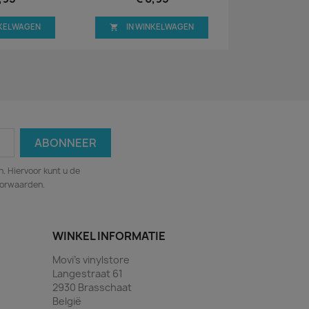
NKELWAGEN
IN WINKELWAGEN

. Hiervoor kunt u de
oorwaarden.
WINKEL INFORMATIE
Movi's vinylstore
Langestraat 61
2930 Brasschaat
België