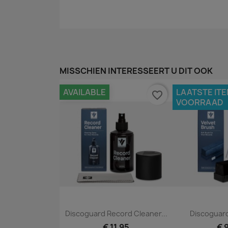
MISSCHIEN INTERESSEERT U DIT OOK
AVAILABLE
LAATSTE ITE
favorite_border
VOORRAAD
Snel bekijken
Snel


Discoguard Record Cleaner...
Discoguard
€ 11,95
€ 