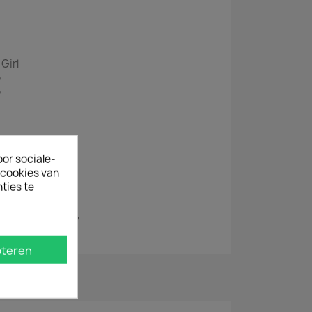
 Girl
o
o
oor sociale-
ecookies van
ties te
iews 1976 & 1977
teren