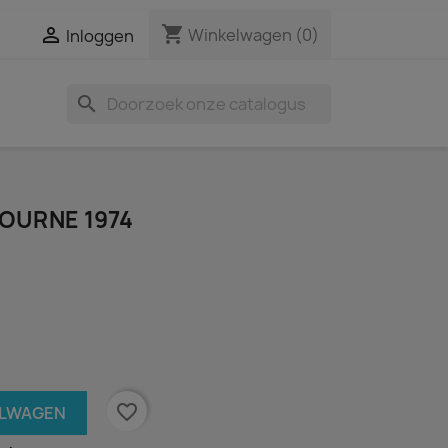
shopping_cart

Winkelwagen
(0)
Inloggen
search
BOURNE 1974
favorite_border
ELWAGEN