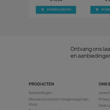
IN WINKELWAGEN
IN W


Ontvang ons laa
en aanbiedinge
PRODUCTEN
ONS 
Aanbiedingen
Leveri
Nieuwe producten toegevoegd aan
Privac
shop
Gebru