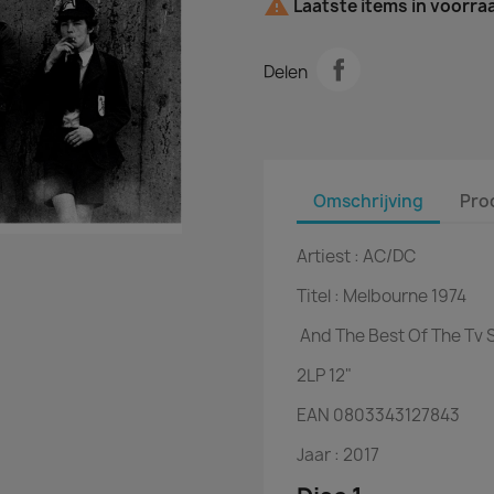

Laatste items in voorra
Delen
Omschrijving
Pro
Artiest :
AC/DC
Titel :
Melbourne 1974
And The Best Of The Tv 
2LP
12"
EAN
 0
803343127843
Jaar :
2017