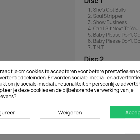
Disc 1
She's Got Balls
Soul Stripper
Show Business
Can I Sit Next To You,
Baby Please Don't G
Baby Please Don't G
T.N.T.
Disc 2
Let There Be Rock
raagt je om cookies te accepteren voor betere prestaties en v
Live Wire
vertentiedoeleinden. Er worden sociale-media- en advertenti
Problem Child
kt om je sociale-mediafunctionaliteit en persoonlijke adverten
Sin City
pteer je deze cookies en de bijbehorende verwerking van je
Bad Boy Boogie
evens?
Ac/Dc London Interv
gureer
Weigeren
Accep