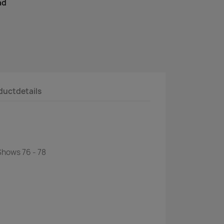
ad
ductdetails
Shows 76 - 78