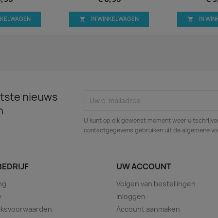
INKELWAGEN
IN WINKELWAGEN
IN WI


tste nieuws
n
U kunt op elk gewenst moment weer uitschrijven
contactgegevens gebruiken uit de algemene v
BEDRIJF
UW ACCOUNT
ng
Volgen van bestellingen
y
Inloggen
iksvoorwaarden
Account aanmaken