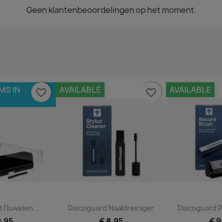
Geen klantenbeoordelingen op het moment.
MS IN
AVAILABLE
AVAILABLE
favorite_border
favorite_border
 bekijken
Snel bekijken
Snel 


 Fluwelen...
Discoguard Naaldreiniger
Discoguard P
9,95
€ 8,95
€ 9