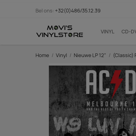
Bel ons:
+32(0)486/35.12.39
VINYL
CD-D
Home
Vinyl
Nieuwe LP 12"
(Classic) 