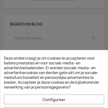
SEARCH IN BLOG
Deze winkel vraagt je om cookies te accepteren voor
betere prestaties en voor sociale-media- en
ARCHIVED POSTS
advertentiedoeleinden. Er worden sociale-media- en
advertentiecookies van derden gebruikt om je sociale-
Posted in 2025 (3)
mediafunctionaliteit en persoonlijke advertenties te
bieden. Accepteer je deze cookies en de bijbehorende
september (1)
verwerking van je persoonsgegevens?
mei (2)
Configureer