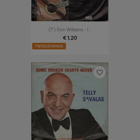
(7") Don Williams - I...
€ 1,20
TWEEDEHANDS
favorite_border