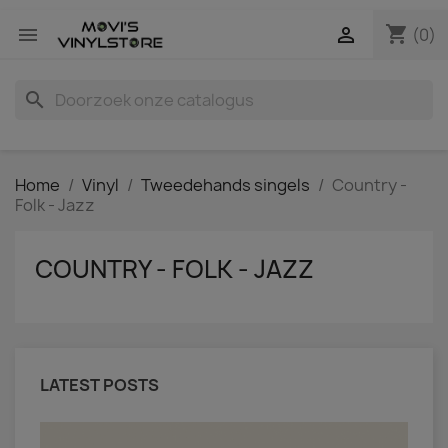
shopping_cart


(0)
search
Home
Vinyl
Tweedehands singels
Country -
Folk - Jazz
COUNTRY - FOLK - JAZZ
LATEST POSTS