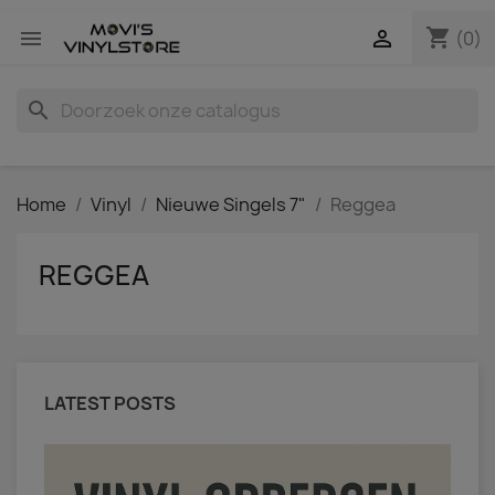
shopping_cart


(0)
search
Home
Vinyl
Nieuwe Singels 7"
Reggea
REGGEA
LATEST POSTS