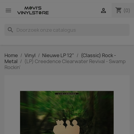
shopping_cart


(0)
search
Home
Vinyl
Nieuwe LP 12"
(Classic) Rock -
Metal
(LP) Creedence Clearwater Revival - Swamp
Rockin'