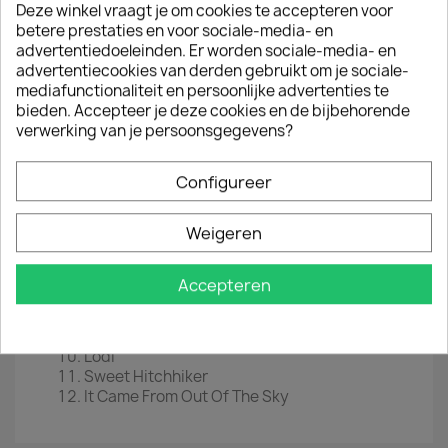
Titel :
Swamp Rockin'
Deze winkel vraagt je om cookies te accepteren voor
betere prestaties en voor sociale-media- en
LP
12" Transparant Green Vinyl
advertentiedoeleinden. Er worden sociale-media- en
advertentiecookies van derden gebruikt om je sociale-
EAN
5906660083719
mediafunctionaliteit en persoonlijke advertenties te
Jaar :
2020
bieden. Accepteer je deze cookies en de bijbehorende
verwerking van je persoonsgegevens?
Tracklist
Fortunate Son / Commotion
Configureer
Bad Moon Risin'
Green River
Weigeren
Hey Tonight
Keep On Chooglin'
Proud Mary
Accepteren
Travelin' Band
Up Around The Bend
Don't Look Now_door To Door
Lodi
Sweet Hitchhiker
It Came From Out Of The Sky