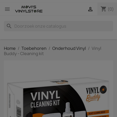
shopping_cart


(0)
search
Home
Toebehoren
Onderhoud Vinyl
Vinyl
Buddy - Cleaning kit