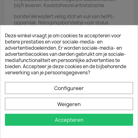
blijft leveren. Koolstofvezel antistatische
borstel Verwijdert veilig stof en vuil van hetPL-
oppervlak. Reinigingsborsteltje voor stylus
Ontworpen om uw stylus en moeilijk bereikbare
Deze winkel vraagt je om cookies te accepteren voor
plaatsen schoon te maken.
betere prestaties en voor sociale-media- en
advertentiedoeleinden. Er worden sociale-media- en
Microvezeldoek 30x30cm, superfijn, superzacht,
advertentiecookies van derden gebruikt om je sociale-
gebruik met de reinigingsoplossing voor een
mediafunctionaliteit en persoonlijke advertenties te
bieden. Accepteer je deze cookies en de bijbehorende
diepere reiniging om meer diepgeworteld stof en
verwerking van je persoonsgegevens?
vuil te verwijderen. Vinyl vochtige doekjes
Deze tissues reinigen elk vinyloppervlak efficiënt.
Configureer
Ze zijn antistatisch, alcohol- en ammoniakvrij.
Reinigingsoplossing Met een sproeikop voor
Weigeren
nauwkeurigheid, gebruik met microvezeldoek
Accepteren
voor een diepere reiniging voor de perfecte
finishing touch.