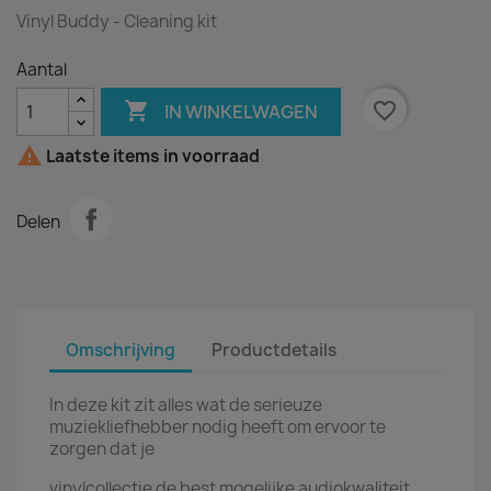
Vinyl Buddy - Cleaning kit
Aantal

favorite_border
IN WINKELWAGEN

Laatste items in voorraad
Delen
Omschrijving
Productdetails
In deze kit zit alles wat de serieuze
muziekliefhebber nodig heeft om ervoor te
zorgen dat je
vinylcollectie de best mogelijke audiokwaliteit