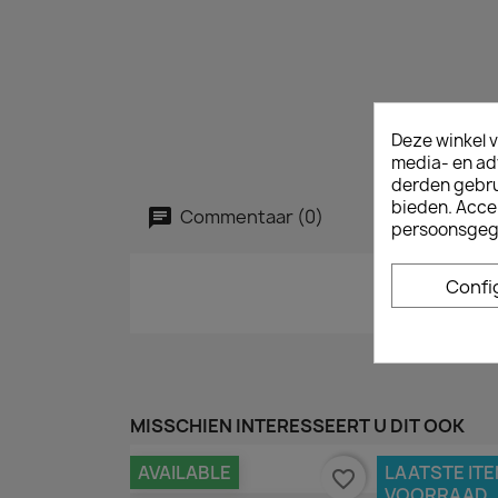
Deze winkel v
media- en ad
derden gebrui
bieden. Acce
Commentaar (0)
persoonsgeg
Confi
MISSCHIEN INTERESSEERT U DIT OOK
AVAILABLE
LAATSTE ITE
favorite_border
VOORRAAD