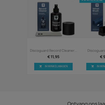
Snel bekijken
Snel


Discoguard Record Cleaner...
Discoguard
€ 11,95
€ 
IN WINKELWAGEN
IN W


Ontvang ons laa