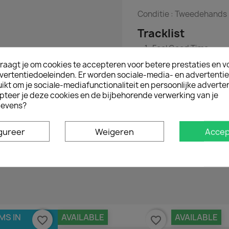
Conditie :
Tweedehands
Tracklist
Feel Good Time
Feel Good Time (Dbop'
raagt je om cookies te accepteren voor betere prestaties en v
vertentiedoeleinden. Er worden sociale-media- en advertenti
kt om je sociale-mediafunctionaliteit en persoonlijke adverten
pteer je deze cookies en de bijbehorende verwerking van je
evens?
gureer
Weigeren
Accep
Geen klantenbeoordelingen op het moment.
MS IN
AVAILABLE
AVAILABLE
favorite_border
favorite_border