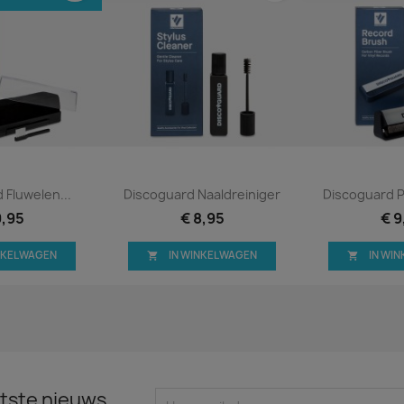
 bekijken
Snel bekijken
Snel 


 Fluwelen...
Discoguard Naaldreiniger
Discoguard P
9,95
€ 8,95
€ 9
INKELWAGEN
IN WINKELWAGEN
IN WI


tste nieuws