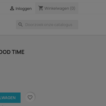
shopping_cart

Winkelwagen
(0)
Inloggen
search
GOOD TIME
favorite_border
ELWAGEN