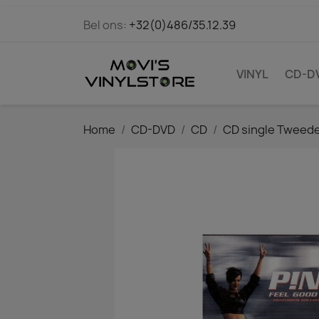
Bel ons:
+32(0)486/35.12.39
VINYL
CD-D
Home
CD-DVD
CD
CD single Tweed