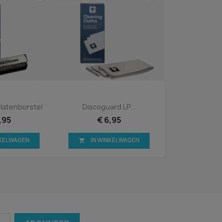
bekijken
Snel bekijken

latenborstel
Discoguard LP...
,95
€ 6,95
NKELWAGEN
IN WINKELWAGEN
