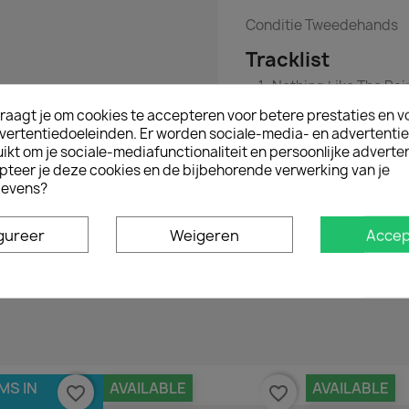
Conditie
Tweedehands
Tracklist
Nothing Like The Rain
Nothing Like The Rai
raagt je om cookies te accepteren voor betere prestaties en v
vertentiedoeleinden. Er worden sociale-media- en advertenti
kt om je sociale-mediafunctionaliteit en persoonlijke adverten
pteer je deze cookies en de bijbehorende verwerking van je
evens?
gureer
Weigeren
Accep
Geen klantenbeoordelingen op het moment.
MS IN
AVAILABLE
AVAILABLE
favorite_border
favorite_border