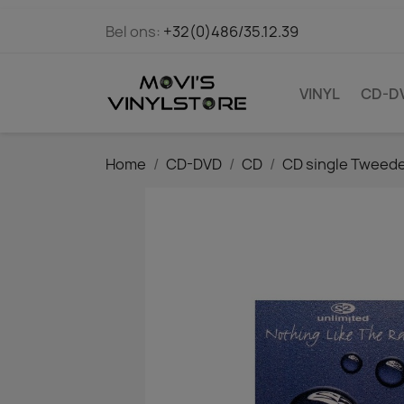
Bel ons:
+32(0)486/35.12.39
VINYL
CD-D
Home
CD-DVD
CD
CD single Tweed