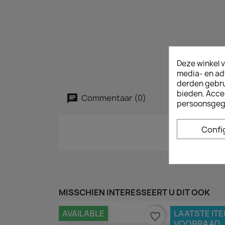
Deze winkel v
media- en ad
derden gebrui
bieden. Acce
Commentaar (0)
persoonsgeg
Confi
MISSCHIEN INTERESSEERT U DIT OOK
AVAILABLE
LAATSTE ITE
favorite_border
VOORRAAD