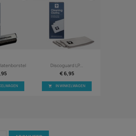
bekijken
Snel bekijken

latenborstel
Discoguard LP...
,95
€ 6,95
NKELWAGEN
IN WINKELWAGEN
