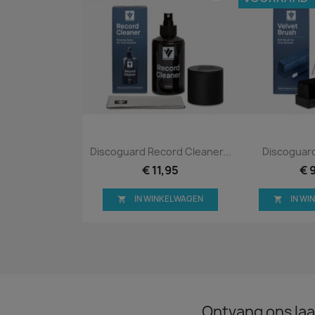
Snel bekijken
Snel


Discoguard Record Cleaner...
Discoguard
€ 11,95
€ 
IN WINKELWAGEN
IN W


Ontvang ons laa