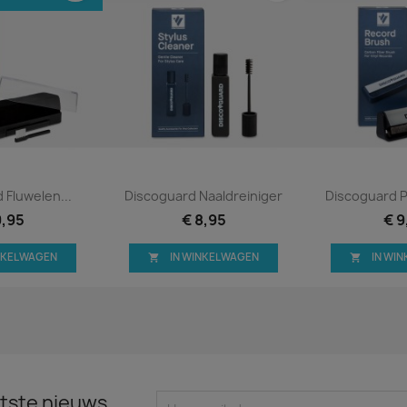
 bekijken
Snel bekijken
Snel 


 Fluwelen...
Discoguard Naaldreiniger
Discoguard P
9,95
€ 8,95
€ 9
INKELWAGEN
IN WINKELWAGEN
IN WI


tste nieuws