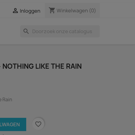
shopping_cart

Winkelwagen
(0)
Inloggen
search
- NOTHING LIKE THE RAIN
e Rain
favorite_border
ELWAGEN