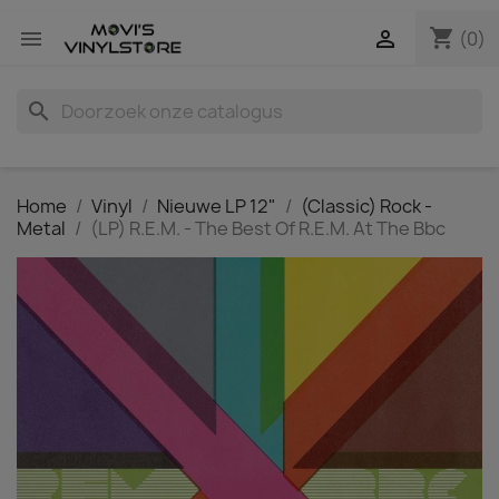
shopping_cart


(0)
search
Home
Vinyl
Nieuwe LP 12"
(Classic) Rock -
Metal
(LP) R.E.M. - The Best Of R.E.M. At The Bbc