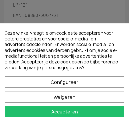
LP :
12"
EAN :
 0
888072067721
Jaar :
2018
Deze winkel vraagt je om cookies te accepteren voor
Disc 1
betere prestaties en voor sociale-media- en
advertentiedoeleinden. Er worden sociale-media- en
World Leader Pretend
advertentiecookies van derden gebruikt om je sociale-
Radio Song
mediafunctionaliteit en persoonlijke advertenties te
Losing My Religion
bieden. Accepteer je deze cookies en de bijbehorende
Lotus
verwerking van je persoonsgegevens?
At My Most Beautiful
Bad Day
Orange Crush
Configureer
Man On The Moon
Imitation Of Life
Weigeren
Supernatural Superserious
Disc 2
Accepteren
Driver 8
Radio Free Europe
What's The Frequency, Kenneth?