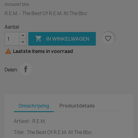
Inclusief btw
R.E.M. - The Best Of R.E.M. At The Bbc
Aantal

favorite_border
IN WINKELWAGEN

Laatste items in voorraad
Delen
Omschrijving
Productdetails
Artiest :
R.E.M.
Titel :
The Best Of R.E.M. At The Bbc