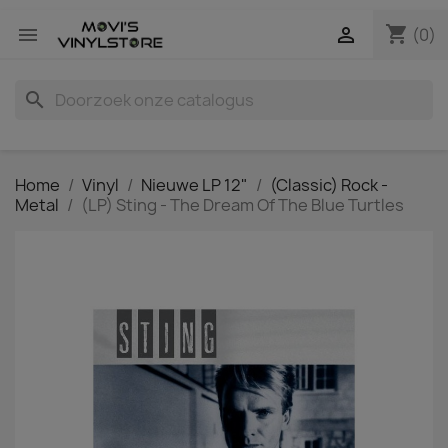
shopping_cart


(0)
search
Home
Vinyl
Nieuwe LP 12"
(Classic) Rock -
Metal
(LP) Sting - The Dream Of The Blue Turtles