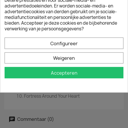
betere prestaties en voor sociale-media- en
LP
12"
advertentiedoeleinden. Er worden sociale-media- en
advertentiecookies van derden gebruikt om je sociale-
EAN
0082839375016
mediafunctionaliteit en persoonlijke advertenties te
bieden. Accepteer je deze cookies en de bijbehorende
Jaar :
2016
verwerking van je persoonsgegevens?
Tracklist
Configureer
If You Love Somebody Set Them Free
Love Is The Seventh Wave
Russians
Weigeren
Children's Crusade
Shadows In The Rain
Accepteren
We Work The Black Seam
Consider Me Gone
The Dream Of The Blue Turtles
Moon Over Bourbon Street
Fortress Around Your Heart
Commentaar (0)