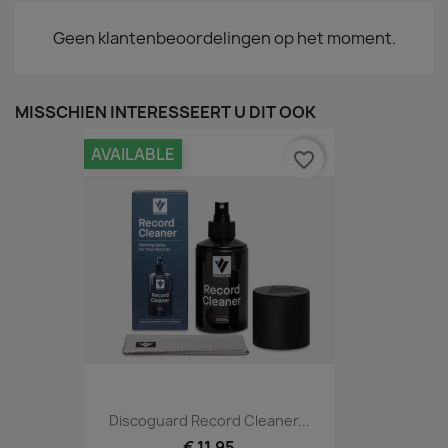
Geen klantenbeoordelingen op het moment.
MISSCHIEN INTERESSEERT U DIT OOK
AVAILABLE
favorite_border
Discoguard Record Cleaner...
€ 11,95