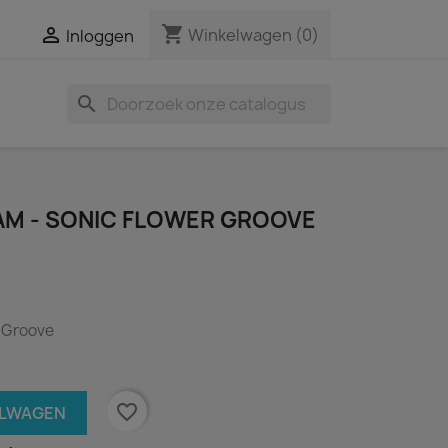
shopping_cart

Winkelwagen
(0)
Inloggen
search
EAM - SONIC FLOWER GROOVE
r Groove
favorite_border
ELWAGEN