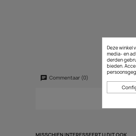
Deze winkel v
media- en ad
derden gebrui
bieden. Acce
persoonsgeg
Commentaar (0)
Confi
MISSCHIEN INTERESSEERT U DIT OOK