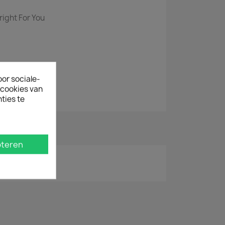
ight For You
oor sociale-
 Rising
ecookies van
ties te
teren