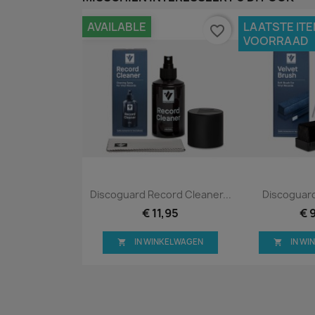
AVAILABLE
LAATSTE ITE
favorite_border
VOORRAAD
Snel bekijken
Snel


Discoguard Record Cleaner...
Discoguard
€ 11,95
€ 
IN WINKELWAGEN
IN W

