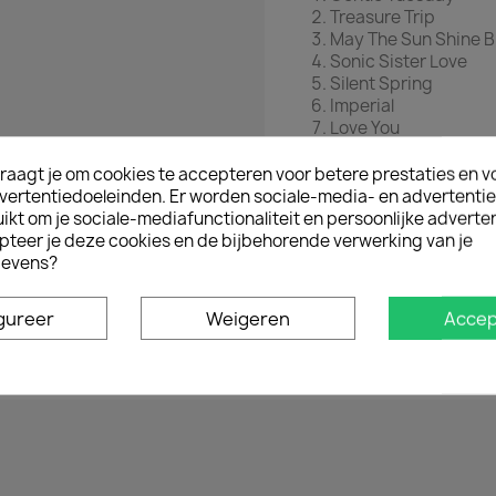
Treasure Trip
May The Sun Shine Br
Sonic Sister Love
Silent Spring
Imperial
Love You
Leaves
Aftermath
raagt je om cookies te accepteren voor betere prestaties en v
We Go Down Slowly
vertentiedoeleinden. Er worden sociale-media- en advertenti
kt om je sociale-mediafunctionaliteit en persoonlijke adverten
pteer je deze cookies en de bijbehorende verwerking van je
evens?
gureer
Weigeren
Accep
Geen klantenbeoordelingen op het moment.