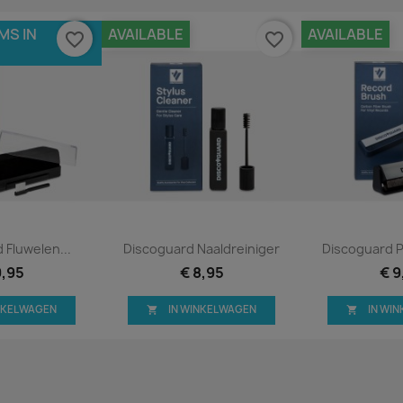
MS IN
AVAILABLE
AVAILABLE
favorite_border
favorite_border
 bekijken
Snel bekijken
Snel 


 Fluwelen...
Discoguard Naaldreiniger
Discoguard P
9,95
€ 8,95
€ 9
INKELWAGEN
IN WINKELWAGEN
IN WI

