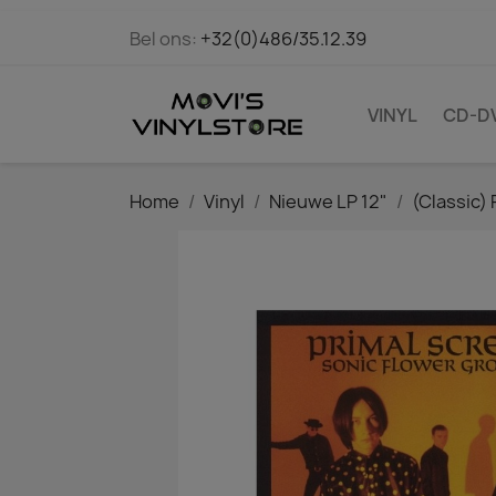
Bel ons:
+32(0)486/35.12.39
VINYL
CD-D
Home
Vinyl
Nieuwe LP 12"
(Classic) 