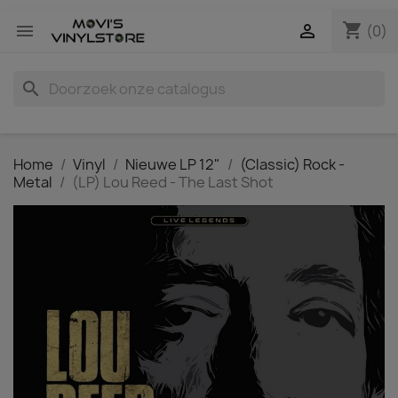
shopping_cart


(0)
search
Home
Vinyl
Nieuwe LP 12"
(Classic) Rock -
Metal
(LP) Lou Reed - The Last Shot