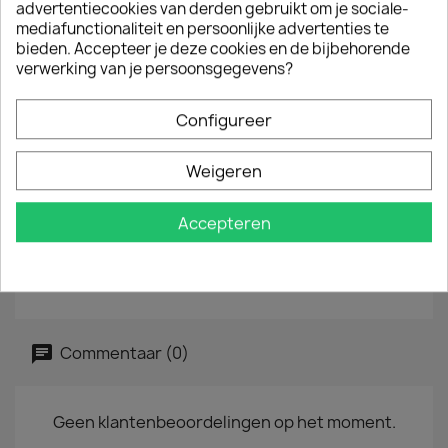
advertentiecookies van derden gebruikt om je sociale-
mediafunctionaliteit en persoonlijke advertenties te
EAN
5904335298208
bieden. Accepteer je deze cookies en de bijbehorende
Jaar :
2021
verwerking van je persoonsgegevens?
Tracklist
Configureer
Paranoia Key Of C
Turn To Me
Weigeren
Modern Dance
Romeo Had Juliet
The Last Shot
Accepteren
Egg Cream
Sweet Jane
Vicious
Commentaar (0)
Geen klantenbeoordelingen op het moment.