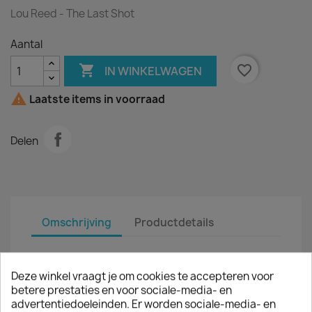
Lou Reed - The Last Shot
Aantal

favorite_border
IN WINKELWAGEN

Laatste items in voorraad
Delen
Omschrijving
Productdetails
Artiest :
Lou Reed
Deze winkel vraagt je om cookies te accepteren voor
Titel :
The Last Shot
betere prestaties en voor sociale-media- en
advertentiedoeleinden. Er worden sociale-media- en
LP
12"