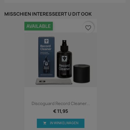
MISSCHIEN INTERESSEERT U DIT OOK
AVAILABLE
favorite_border
Discoguard Record Cleaner...
€ 11,95
IN WINKELWAGEN
