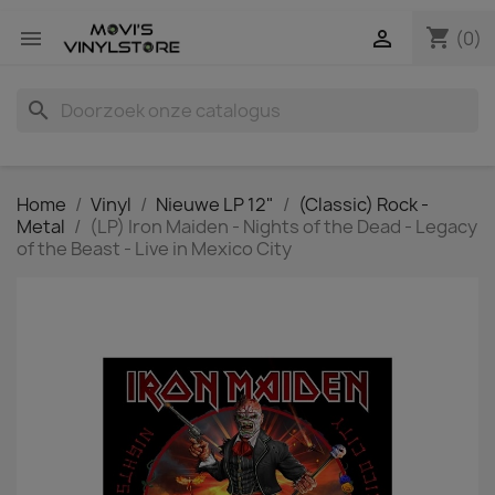
shopping_cart


(0)
search
Home
Vinyl
Nieuwe LP 12"
(Classic) Rock -
Metal
(LP) Iron Maiden - Nights of the Dead - Legacy
of the Beast - Live in Mexico City