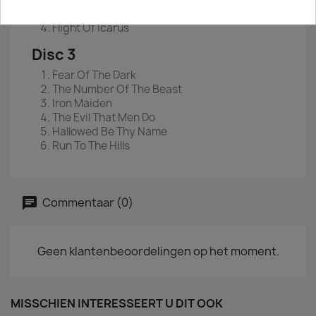
Sign Of The Cross
Flight Of Icarus
Disc 3
Fear Of The Dark
The Number Of The Beast
Iron Maiden
The Evil That Men Do
Hallowed Be Thy Name
Run To The Hills
Commentaar (0)
Geen klantenbeoordelingen op het moment.
MISSCHIEN INTERESSEERT U DIT OOK