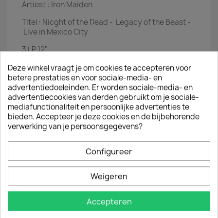
Artiest :
Iron Maiden
Titel :
Nicght of the Dead -
Legacy of the Beast -
Live in Mexico City
3 LP
12"
EAN
0190295204709
Deze winkel vraagt je om cookies te accepteren voor
betere prestaties en voor sociale-media- en
Jaar :
2020
advertentiedoeleinden. Er worden sociale-media- en
advertentiecookies van derden gebruikt om je sociale-
Disc 1
mediafunctionaliteit en persoonlijke advertenties te
bieden. Accepteer je deze cookies en de bijbehorende
Churchill's Speech
verwerking van je persoonsgegevens?
Aces High
Where Eagles Dare
2 Minutes To Midnight
Configureer
The Clansman
The Trooper
Revelations
Weigeren
Disc 2
Accepteren
For The Greater Good Of God
The Wicker Man