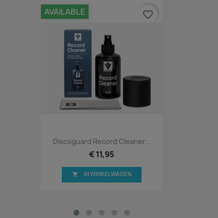
AVAILABLE
favorite_border
Discoguard Record Cleaner...
€ 11,95
IN WINKELWAGEN
