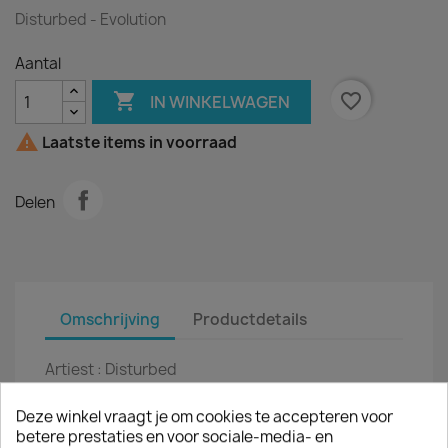
Disturbed - Evolution
Aantal

favorite_border
IN WINKELWAGEN

Laatste items in voorraad
Delen
Omschrijving
Productdetails
Artiest :
Disturbed
Titel :
Evolution
Deze winkel vraagt je om cookies te accepteren voor
betere prestaties en voor sociale-media- en
LP
12"