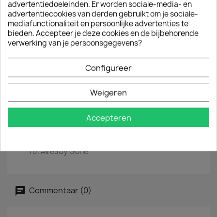
advertentiedoeleinden. Er worden sociale-media- en
advertentiecookies van derden gebruikt om je sociale-
EAN
 0
093624905073
mediafunctionaliteit en persoonlijke advertenties te
Jaar :
2018
bieden. Accepteer je deze cookies en de bijbehorende
verwerking van je persoonsgegevens?
Tracklist
Are You Ready
Configureer
No More
A Reason To Fight
Weigeren
In Another Time
Stronger On Your Own
Hold On To Memories
Accepteren
Saviour Of Nothing
Watch You Burn
The Best Ones Lie
Already Gone
Commentaar (0)