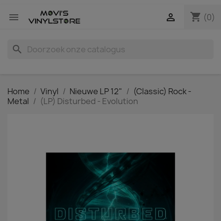
shopping_cart


(0)
search
Home
Vinyl
Nieuwe LP 12"
(Classic) Rock -
Metal
(LP) Disturbed - Evolution