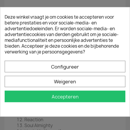
LP
12" (Limited Edition of 500)
Deze winkel vraagt je om cookies te accepteren voor
betere prestaties en voor sociale-media- en
EAN
9700000115483
advertentiedoeleinden. Er worden sociale-media- en
advertentiecookies van derden gebruikt om je sociale-
Jaar :
2016
mediafunctionaliteit en persoonlijke advertenties te
bieden. Accepteer je deze cookies en de bijbehorende
Tracklist
verwerking van je persoonsgegevens?
Mr. Brown
Soul Rebel
Configureer
Try Me
It's Alright
No Sympathy
Weigeren
My Cup
Duppy Conqueror
Accepteren
Rebel's Hop
Corner Stone
400 Years
No Water
Reaction
Soul Almighty