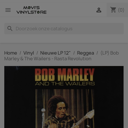
shopping_cart


(0)
search
Home
Vinyl
Nieuwe LP 12"
Reggea
(LP) Bob
Marley & The Wailers - Rasta Revolution