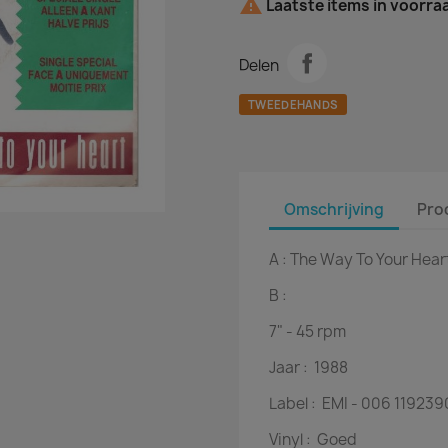

Laatste items in voorra
Delen
TWEEDEHANDS
Omschrijving
Pro
A :
The Way To Your Hear
B :
7" - 45 rpm
Jaar :
1988
Label :
EMI - 006 119239
Vinyl :
Goed