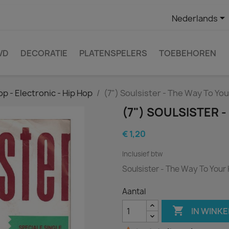

Nederlands
VD
DECORATIE
PLATENSPELERS
TOEBEHOREN
op - Electronic - Hip Hop
(7") Soulsister - The Way To Yo
(7") SOULSISTER 
€ 1,20
Inclusief btw
Soulsister - The Way To Your
Aantal

IN WINK