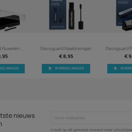
 bekijken
Snel bekijken
Snel 


 Fluwelen...
Discoguard Naaldreiniger
Discoguard P
9,95
€ 8,95
€ 9
INKELWAGEN
IN WINKELWAGEN
IN WI


tste nieuws
n
U kunt op elk gewenst moment weer uitschrijven