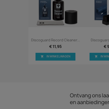
Snel bekijken
Snel


Discoguard Record Cleaner...
Discoguard
€ 11,95
€ 
IN WINKELWAGEN
IN W


Ontvang ons laa
en aanbiedinge