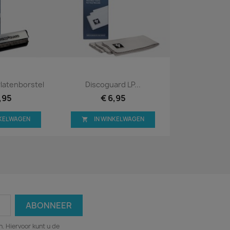
bekijken
Snel bekijken

latenborstel
Discoguard LP...
,95
€ 6,95
NKELWAGEN
IN WINKELWAGEN

. Hiervoor kunt u de