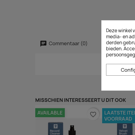
Deze winkel v
media- en ad
derden gebrui
Commentaar (0)
bieden. Acce
persoonsgeg
Confi
MISSCHIEN INTERESSEERT U DIT OOK
AVAILABLE
LAATSTE ITE
favorite_border
VOORRAAD