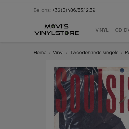
Bel ons:
+32(0)486/35.12.39
VINYL
CD-D
Home
Vinyl
Tweedehands singels
P