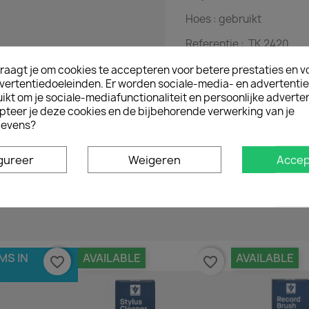
Hoes :
gebruikt
Referentie :
TK 2420
raagt je om cookies te accepteren voor betere prestaties en v
vertentiedoeleinden. Er worden sociale-media- en advertenti
kt om je sociale-mediafunctionaliteit en persoonlijke adverten
pteer je deze cookies en de bijbehorende verwerking van je
evens?
Geen klantenbeoordelingen op het moment.
gureer
Weigeren
Accep
MS IN
AVAILABLE
AVAILABLE
favorite_border
favorite_border