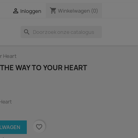
shopping_cart

Winkelwagen
(0)
Inloggen
search
ur Heart
- THE WAY TO YOUR HEART
 Heart
favorite_border
ELWAGEN