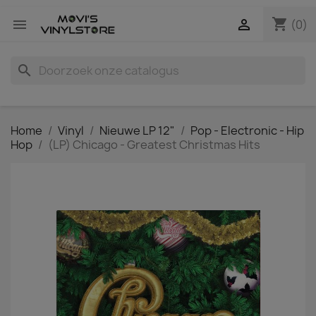
shopping_cart


(0)
search
Home
Vinyl
Nieuwe LP 12"
Pop - Electronic - Hip
Hop
(LP) Chicago - Greatest Christmas Hits