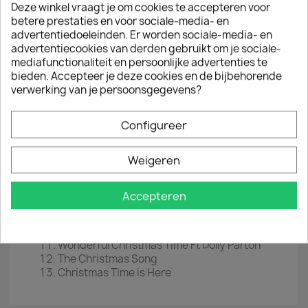
Deze winkel vraagt je om cookies te accepteren voor
LP :
12" (Red Vinyl)
betere prestaties en voor sociale-media- en
advertentiedoeleinden. Er worden sociale-media- en
EAN :
0603497830275
advertentiecookies van derden gebruikt om je sociale-
Jaar :
2023
mediafunctionaliteit en persoonlijke advertenties te
bieden. Accepteer je deze cookies en de bijbehorende
Tracklist
verwerking van je persoonsgegevens?
Let It Snow! Let It Snow! Let It Snow!
All Over the World
Configureer
White Christmas
Have Yourself a Merry Little Christmas
Weigeren
Sleigh Ride
Winter Wonderland
Here We Come a Caroling
Accepteren
Rudolph the Red Nose Reindeer
Merry Christmas, I Love You
Because It's Christmastime
Wonderful Christmas Time Ft Dolly Parton
The Christmas Song
Christmas Time is Here