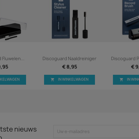
 bekijken
Snel bekijken
Snel 


 Fluwelen...
Discoguard Naaldreiniger
Discoguard P
9,95
€ 8,95
€ 9
INKELWAGEN
IN WINKELWAGEN
IN WI


tste nieuws
n