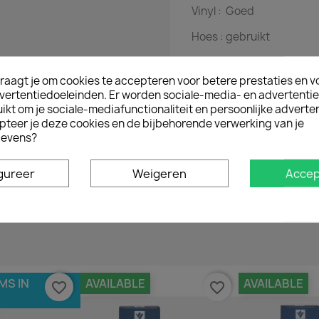
Vinyl :
Goed
Hoes :
gebruikt
Referentie :
TK 2442
raagt je om cookies te accepteren voor betere prestaties en v
vertentiedoeleinden. Er worden sociale-media- en advertenti
kt om je sociale-mediafunctionaliteit en persoonlijke adverten
pteer je deze cookies en de bijbehorende verwerking van je
evens?
Geen klantenbeoordelingen op het moment.
gureer
Weigeren
Accep
MS IN
AVAILABLE
AVAILABLE
favorite_border
favorite_border