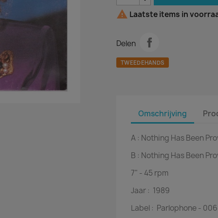

Laatste items in voorra
Delen
TWEEDEHANDS
Omschrijving
Pro
A :
Nothing Has Been Pr
B :
Nothing Has Been Pro
7" - 45 rpm
Jaar :
1989
Label :
Parlophone - 006