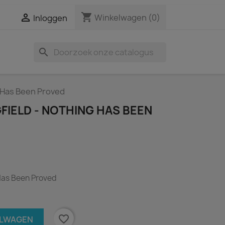
shopping_cart

Winkelwagen
(0)
Inloggen
search
g Has Been Proved
GFIELD - NOTHING HAS BEEN
 Has Been Proved
favorite_border
ELWAGEN