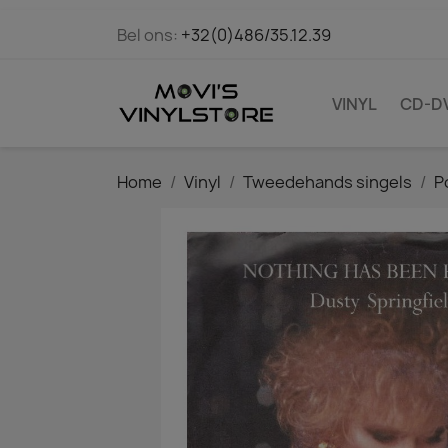
Bel ons:
+32(0)486/35.12.39
VINYL
CD-D
Home
Vinyl
Tweedehands singels
P