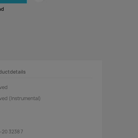
ad
ductdetails
oved
ved (Instrumental)
-20 3238 7