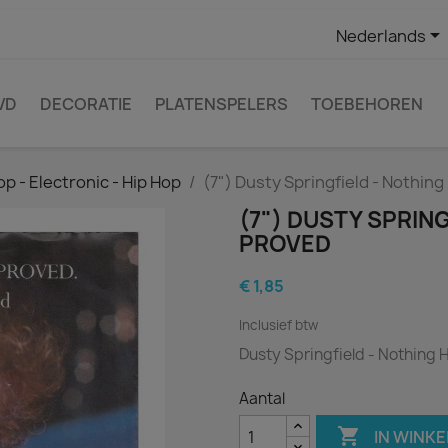

Nederlands
VD
DECORATIE
PLATENSPELERS
TOEBEHOREN
op - Electronic - Hip Hop
(7") Dusty Springfield - Nothin
(7") DUSTY SPRIN
PROVED
€ 1,85
Inclusief btw
Dusty Springfield - Nothing
Aantal

IN WINK