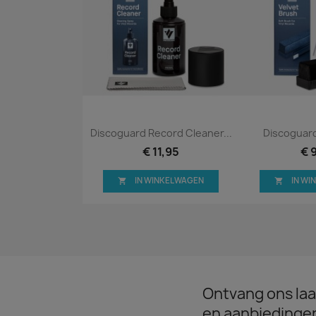
Snel bekijken
Snel


Discoguard Record Cleaner...
Discoguard
€ 11,95
€ 
IN WINKELWAGEN
IN W


Ontvang ons laa
en aanbiedinge