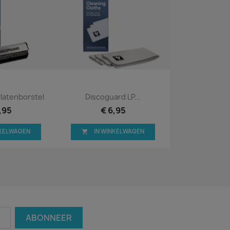
bekijken
Snel bekijken

latenborstel
Discoguard LP...
,95
€ 6,95
NKELWAGEN
IN WINKELWAGEN
