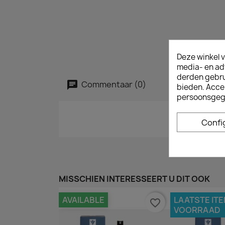
Deze winkel v
media- en ad
derden gebrui
Commentaar (0)
bieden. Acce
persoonsgeg
Confi
MISSCHIEN INTERESSEERT U DIT OOK
AVAILABLE
LAATSTE ITE
favorite_border
VOORRAAD