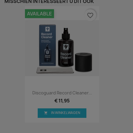
MISSCHIEN INTERESSEERT U DIT OOK
AVAILABLE
favorite_border
Discoguard Record Cleaner...
€ 11,95
IN WINKELWAGEN
