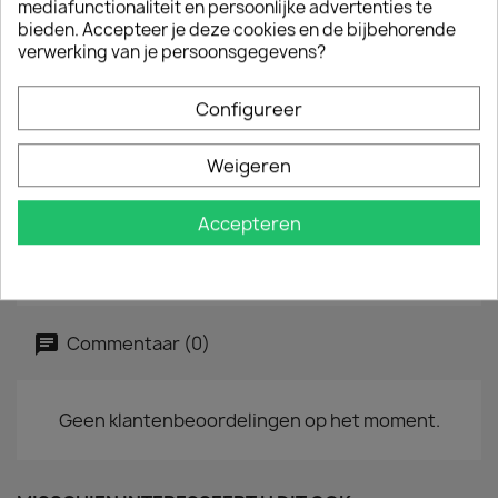
mediafunctionaliteit en persoonlijke advertenties te
bieden. Accepteer je deze cookies en de bijbehorende
LP
12"
verwerking van je persoonsgegevens?
EAN
8055515233087
Configureer
Jaar :
2022
Tracklist
Weigeren
Wunderbar (Radio Edit)
Heimweh (Homesick)
Accepteren
Wunderbar (House Edit)
Wunderbar (Trash Edit)
Commentaar (0)
Geen klantenbeoordelingen op het moment.