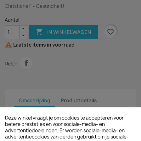
Christiane F - Gesundheit!
Aantal

favorite_border
IN WINKELWAGEN

Laatste items in voorraad
Delen
Omschrijving
Productdetails
Artiest :
Christiane F
Deze winkel vraagt je om cookies te accepteren voor
betere prestaties en voor sociale-media- en
Titel :
Gesundheit!
advertentiedoeleinden. Er worden sociale-media- en
advertentiecookies van derden gebruikt om je sociale-