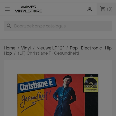
shopping_cart


(0)
search
Home
Vinyl
Nieuwe LP 12"
Pop - Electronic - Hip
Hop
(LP) Christiane F - Gesundheit!