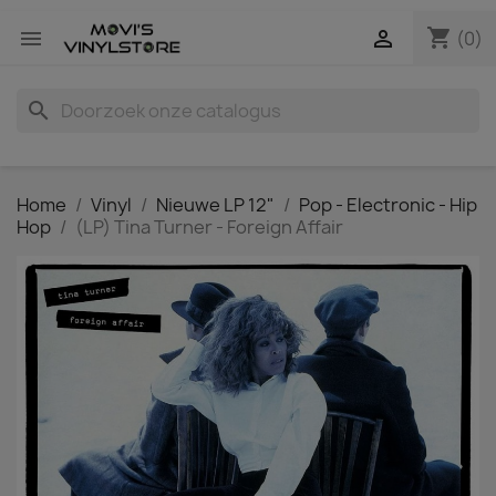
shopping_cart


(0)
search
Home
Vinyl
Nieuwe LP 12"
Pop - Electronic - Hip
Hop
(LP) Tina Turner - Foreign Affair