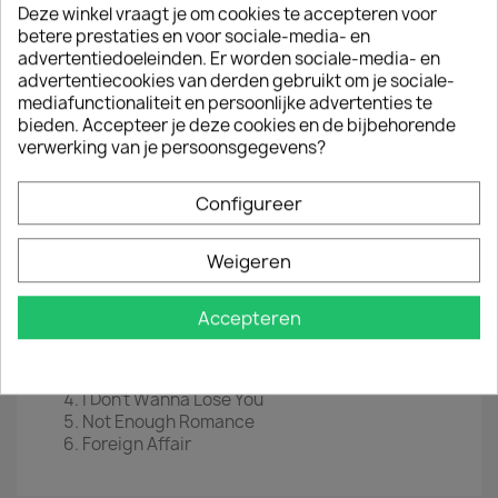
Deze winkel vraagt je om cookies te accepteren voor
EAN
 0
190295176532
betere prestaties en voor sociale-media- en
advertentiedoeleinden. Er worden sociale-media- en
Jaar :
2021
advertentiecookies van derden gebruikt om je sociale-
mediafunctionaliteit en persoonlijke advertenties te
Disc 1
bieden. Accepteer je deze cookies en de bijbehorende
verwerking van je persoonsgegevens?
Steamy Windows
The Best
You Know Who (Is Doing You Know What)
Configureer
Undercover Agent For The Blues
Look Me In The Heart
Be Tender With Me Baby
Weigeren
Disc 2
Accepteren
You Can't Stop Me Loving You
Ask Me How I Feel
Falling Like Rain
I Don't Wanna Lose You
Not Enough Romance
Foreign Affair