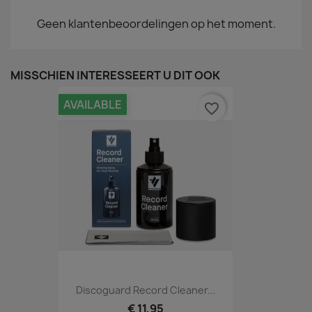
Geen klantenbeoordelingen op het moment.
MISSCHIEN INTERESSEERT U DIT OOK
AVAILABLE
favorite_border
Discoguard Record Cleaner...
€ 11,95