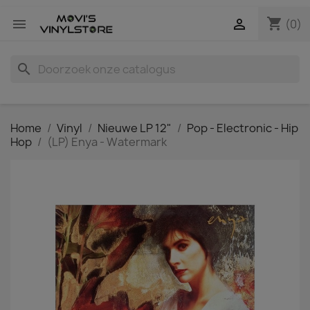
shopping_cart


(0)
search
Home
Vinyl
Nieuwe LP 12"
Pop - Electronic - Hip
Hop
(LP) Enya - Watermark