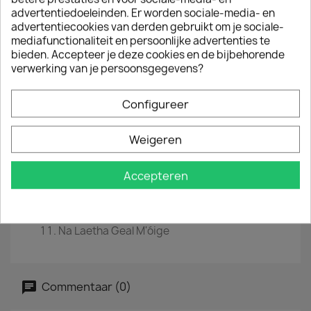
advertentiedoeleinden. Er worden sociale-media- en
EAN
0022924387517
advertentiecookies van derden gebruikt om je sociale-
mediafunctionaliteit en persoonlijke advertenties te
Jaar :
2012
bieden. Accepteer je deze cookies en de bijbehorende
verwerking van je persoonsgegevens?
Tracklist
Watermark
Configureer
Cursum Perficio
On Your Shore
Storms In Africa
Weigeren
Exile
Miss Clare Remembers
Accepteren
Orinoco Flow
Evening Falls...
River
The Longships
Na Laetha Geal M'óige
Commentaar (0)