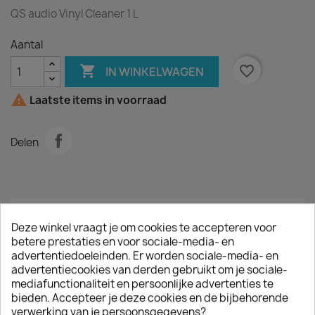
QS audio Vinyl Cleaner 1 L
Aantal

favorite_border
IN WINKELWAGEN

Laatste items in voorraad
Delen
Omschrijving
Productdetails
Deze winkel vraagt je om cookies te accepteren voor
betere prestaties en voor sociale-media- en
advertentiedoeleinden. Er worden sociale-media- en
Inhoud
1 L
advertentiecookies van derden gebruikt om je sociale-
mediafunctionaliteit en persoonlijke advertenties te
QS Audio Vinyl Cleaner verlaagt de
bieden. Accepteer je deze cookies en de bijbehorende
oppervlaktespanning
verwerking van je persoonsgegevens?