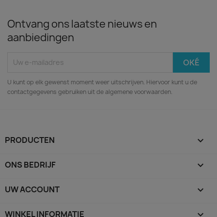
Ontvang ons laatste nieuws en
aanbiedingen
U kunt op elk gewenst moment weer uitschrijven. Hiervoor kunt u de
contactgegevens gebruiken uit de algemene voorwaarden.
PRODUCTEN

ONS BEDRIJF

UW ACCOUNT

WINKEL INFORMATIE
keyboard_arrow_down