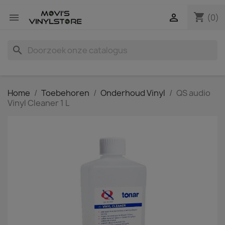
shopping_cart


(0)
search
Home
Toebehoren
Onderhoud Vinyl
QS audio
Vinyl Cleaner 1 L