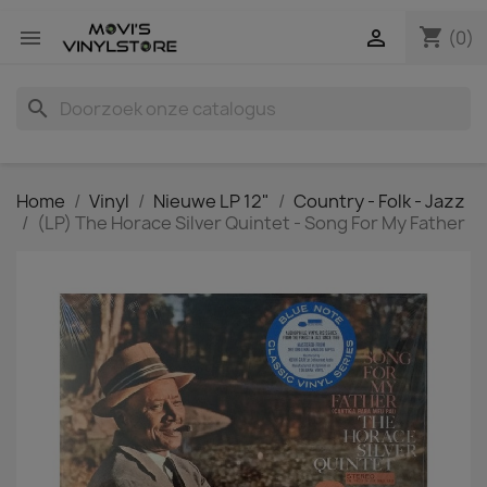
shopping_cart


(0)
search
Home
Vinyl
Nieuwe LP 12"
Country - Folk - Jazz
(LP) The Horace Silver Quintet - Song For My Father