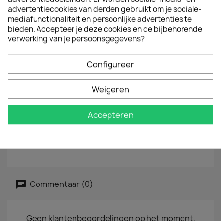
Cantiga Para Meu Pai
advertentiecookies van derden gebruikt om je sociale-
mediafunctionaliteit en persoonlijke advertenties te
LP :
12"
bieden. Accepteer je deze cookies en de bijbehorende
verwerking van je persoonsgegevens?
EAN :
0602507440435
Jaar :
2021
Configureer
Tracklist
Weigeren
Song For My Father
The Natives Are Restless Tonight
Accepteren
Calcutta Cutie
Que Pasa
The Kicker
Lonely Woman
Commentaar (0)
Geen klantenbeoordelingen op het moment.