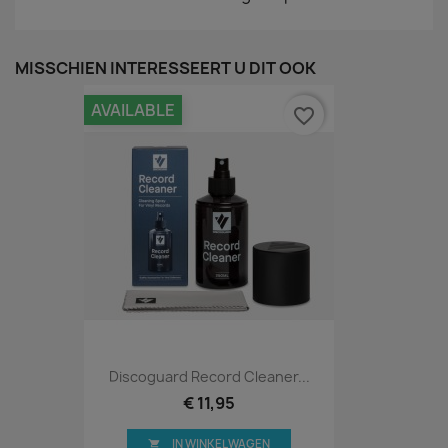
MISSCHIEN INTERESSEERT U DIT OOK
AVAILABLE
favorite_border
Discoguard Record Cleaner...
€ 11,95
IN WINKELWAGEN
