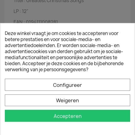
Titel :
Greatest Christmas Songs
LP :
12"
EAN :
0194111008281
Jaar :
2021
Deze winkel vraagt je om cookies te accepteren voor
betere prestaties en voor sociale-media- en
Tracklist
advertentiedoeleinden. Er worden sociale-media- en
advertentiecookies van derden gebruikt om je sociale-
White Christmas - Frank Sinatra
mediafunctionaliteit en persoonlijke advertenties te
Winter Romance - Dean Martin
bieden. Accepteer je deze cookies en de bijbehorende
Home For The Holidays - Perry Como
verwerking van je persoonsgegevens?
Let It Snow! Let It Snow! Let It Snow! - Dean
Martin
Jingle Bells - Frank Sinatra
Configureer
Winter Wonderland - Dean Martin
Santa Claus Is Coming To Town - Bing Crosby;
Weigeren
The Andrews Sisters
The Christmas Song - Frank Sinatra
I'll Be Home For Christmas - Frank Sinatra
Accepteren
Rudolph The Red Nosed Reindeer - Dean
Martin
It's Beginning To Look A Lot Like Christmas -