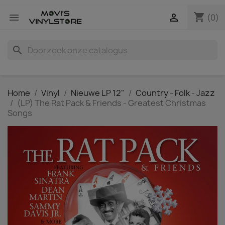
shopping_cart


(0)
search
Home
Vinyl
Nieuwe LP 12"
Country - Folk - Jazz
(LP) The Rat Pack & Friends - Greatest Christmas
Songs