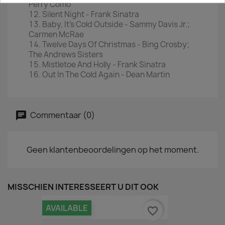
Perry Como
Silent Night - Frank Sinatra
Baby, It's Cold Outside - Sammy Davis Jr.;
Carmen McRae
Twelve Days Of Christmas - Bing Crosby;
The Andrews Sisters
Mistletoe And Holly - Frank Sinatra
Out In The Cold Again - Dean Martin
Commentaar (0)
Geen klantenbeoordelingen op het moment.
MISSCHIEN INTERESSEERT U DIT OOK
AVAILABLE
favorite_border