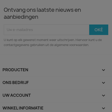
Ontvang ons laatste nieuws en
aanbiedingen
U kunt op elk gewenst moment weer uitschrijven. Hiervoor kunt u de
contactgegevens gebruiken uit de algemene voorwaarden.
PRODUCTEN

ONS BEDRIJF

UW ACCOUNT

WINKEL INFORMATIE
keyboard_arrow_down