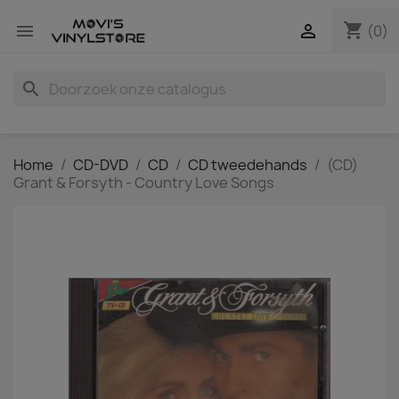
shopping_cart


(0)
search
Home
CD-DVD
CD
CD tweedehands
(CD)
Grant & Forsyth - Country Love Songs