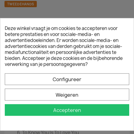
TWEEDEHANDS
Deze winkel vraagt je om cookies te accepteren voor
betere prestaties en voor sociale-media- en
Omschrijving
Productdetails
advertentiedoeleinden. Er worden sociale-media- en
advertentiecookies van derden gebruikt om je sociale-
Grant & Forsyth - Country Love Songs
mediafunctionaliteit en persoonlijke advertenties te
bieden. Accepteer je deze cookies en de bijbehorende
jaar :
1990
verwerking van je persoonsgegevens?
Catalog :
DNCD 1229
Configureer
Conditie :
tweedehands
Tracklist
Weigeren
Sometimes When We Touch
Somewhere Between
Accepteren
Always On My Mind
Medley
Nobody Loves Me
To Know You Is To Love You