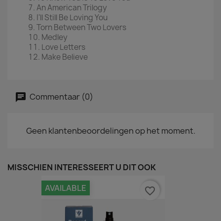
An American Trilogy
I'll Still Be Loving You
Torn Between Two Lovers
Medley
Love Letters
Make Believe
Commentaar (0)
Geen klantenbeoordelingen op het moment.
MISSCHIEN INTERESSEERT U DIT OOK
AVAILABLE
favorite_border