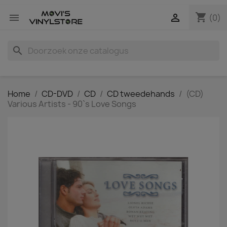
shopping_cart


(0)
search
Home
CD-DVD
CD
CD tweedehands
(CD)
Various Artists - 90`s Love Songs