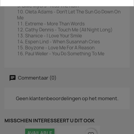
Billie Myers - Kiss The Rain
Oleta Adams - Don't Let The Sun Go Down On
Me
Extreme - More Than Words
Cathy Dennis - Touch Me (All Night Long)
Shanice - I Love Your Smile
Espen Lind - When Susannah Cries
Boyzone - Love Me For A Reason
Paul Weller - You Do Something To Me
Commentaar (0)
Geen klantenbeoordelingen op het moment.
MISSCHIEN INTERESSEERT U DIT OOK
AVAILABLE