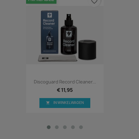
favorite_border
Discoguard Record Cleaner...
€ 11,95
IN WINKELWAGEN
