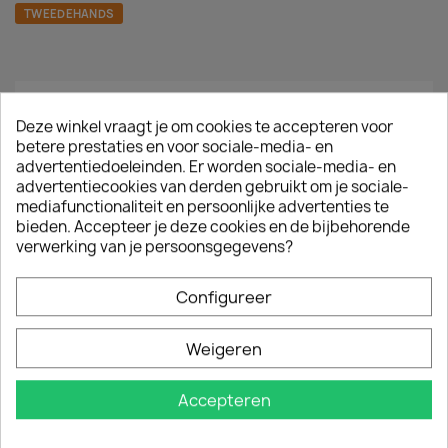
TWEEDEHANDS
Omschrijving
Productdetails
Deze winkel vraagt je om cookies te accepteren voor
betere prestaties en voor sociale-media- en
advertentiedoeleinden. Er worden sociale-media- en
Various Artists - 90`s Love Songs
advertentiecookies van derden gebruikt om je sociale-
2003
mediafunctionaliteit en persoonlijke advertenties te
bieden. Accepteer je deze cookies en de bijbehorende
Conditie : tweedehands
verwerking van je persoonsgegevens?
Tracklist
Configureer
Ronan Keating - When You Say Nothing At All
Maria McKee - Show Me Heaven
Lighthouse Family - High
Weigeren
Lionel Richie - My Destiny
Aqua - Turn Back Time
Accepteren
Wet Wet Wet - Love Is All Around
Boyz II Men - Can't Let Her Go (Original Mix)
Zucchero & Paul Young - Senza Una Donna