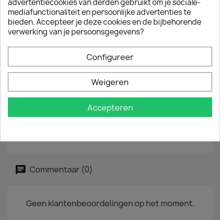
advertentiecookies van derden gebruikt om je sociale-
langspeelplaat.
mediafunctionaliteit en persoonlijke advertenties te
Het oppervlak is ideaal voor een precieze
bieden. Accepteer je deze cookies en de bijbehorende
besturing van de muis.
verwerking van je persoonsgegevens?
De stroeve onderzijde zorgt voor een optimale
Configureer
fixatie en grip.
Materiaal: harde PVC-folie met antislip celrubber.
Weigeren
Afmetingen: Ø 20 cm, dikte: 0,2 cm
Accepteren
kleur: rood.
Ean : 4260361752383
Commentaar (0)
Geen klantenbeoordelingen op het moment.