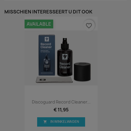
MISSCHIEN INTERESSEERT U DIT OOK
AVAILABLE
favorite_border
Discoguard Record Cleaner...
€ 11,95
IN WINKELWAGEN
