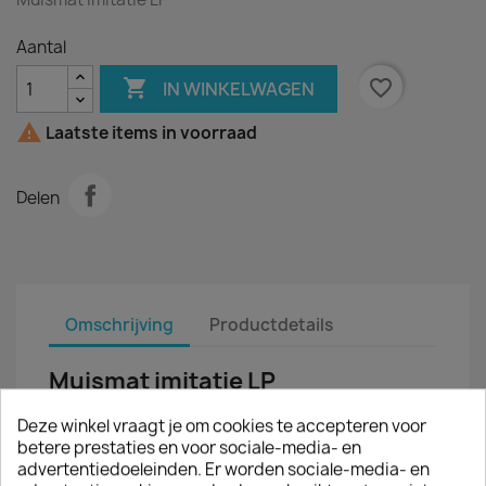
Aantal

favorite_border
IN WINKELWAGEN

Laatste items in voorraad
Delen
Omschrijving
Productdetails
Muismat imitatie LP
Deze muismat is de ideale metgezel voor het
Deze winkel vraagt je om cookies te accepteren voor
dagelijkse werk op kantoor of thuis.
betere prestaties en voor sociale-media- en
advertentiedoeleinden. Er worden sociale-media- en
De muismat heeft de vorm van een