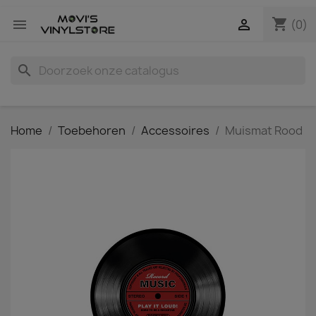
shopping_cart


(0)
search
Home
Toebehoren
Accessoires
Muismat Rood