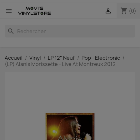
shopping_cart


(0)
search
Accueil
Vinyl
LP 12" Neuf
Pop - Electronic
(LP) Alanis Morissette - Live At Montreux 2012