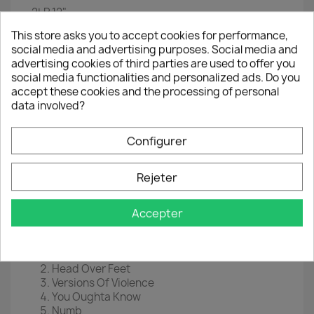
2LP
12"
This store asks you to accept cookies for performance,
EAN
4029759129356
social media and advertising purposes. Social media and
Année :
2018
advertising cookies of third parties are used to offer you
social media functionalities and personalized ads. Do you
Disc 1
accept these cookies and the processing of personal
data involved?
I Remain
Woman Down
All I Really Want
Configurer
You Learn
Guardian
Rejeter
Flinch
Hands Clean
Ironi
Accepter
Disc 2
Havoc
Head Over Feet
Versions Of Violence
You Oughta Know
Numb