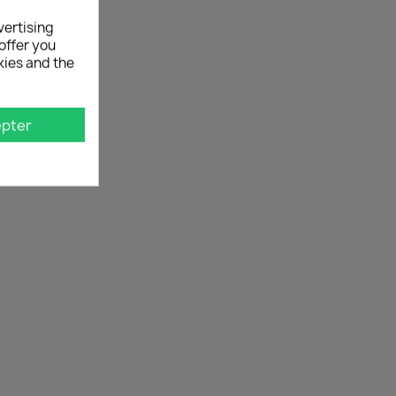
vertising
offer you
kies and the
pter