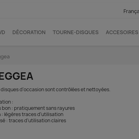
França
VD
DÉCORATION
TOURNE-DISQUES
ACCESOIRES
ggea
EGGEA
 disques d'occasion sont contrôlées et nettoyées.
ation :
s bon : pratiquement sans rayures
 : légères traces d'utilisation
isé : traces d'utilisation claires