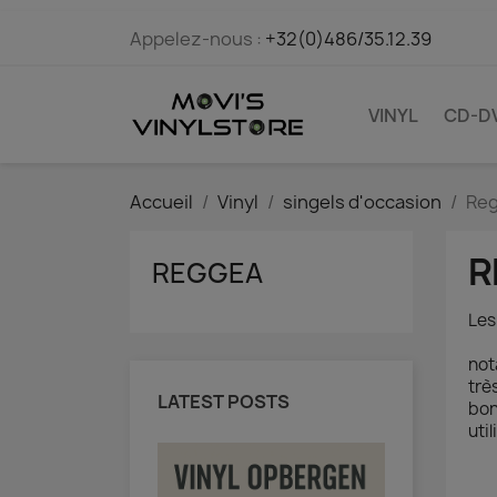
Appelez-nous :
+32(0)486/35.12.39
VINYL
CD-D
Accueil
Vinyl
singels d'occasion
Re
R
REGGEA
Les
not
trè
LATEST POSTS
bon
util