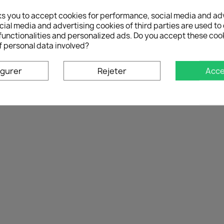
ks you to accept cookies for performance, social media and ad
ial media and advertising cookies of third parties are used to 
functionalities and personalized ads. Do you accept these coo
ge 1-1 de 1 article(s)
f personal data involved?
igurer
Rejeter
Acce