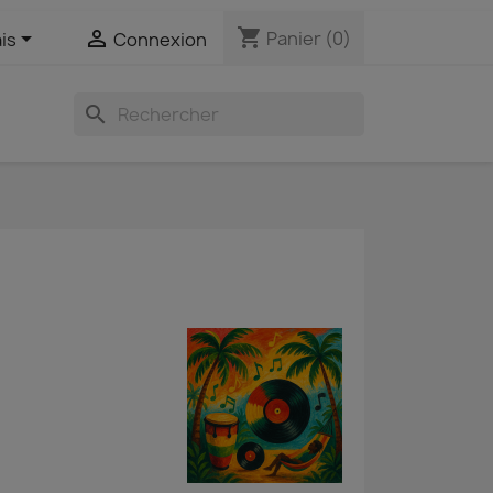
shopping_cart


Panier
(0)
is
Connexion
search