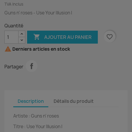
TVA Inclus
Guns n' roses - Use Your Illusion I
Quantité

favorite_border
AJOUTER AU PANIER

Derniers articles en stock
Partager
Description
Détails du produit
Artiste :
Guns n' roses
Titre :
Use Your Illusion I