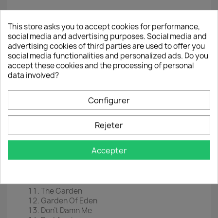
LP
12"
This store asks you to accept cookies for performance,
social media and advertising purposes. Social media and
EAN
 0
602445117307
advertising cookies of third parties are used to offer you
social media functionalities and personalized ads. Do you
Année :
2022
accept these cookies and the processing of personal
data involved?
Tracklist
Right Next Door To Hell
Configurer
Dust N' Bones
Live And Let Die
Don't Cry (Original)
Rejeter
Perfect Crime
You Ain't The First
Accepter
Bad Obsession
Back Off Bitch
Double Talkin' Jive
November Rain
The Garden
Garden Of Eden
Don't Damn Me