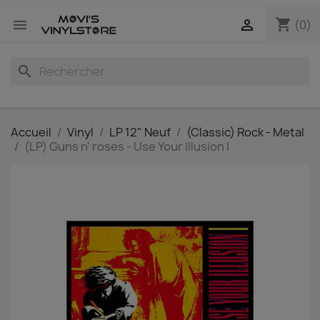
shopping_cart


(0)
search
Accueil
Vinyl
LP 12" Neuf
(Classic) Rock - Metal
(LP) Guns n' roses - Use Your Illusion I