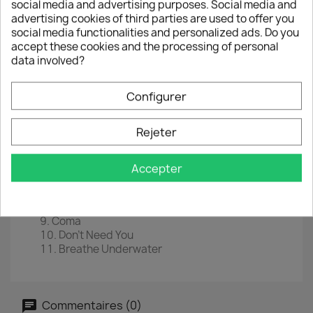
social media and advertising purposes. Social media and
LP
12"
advertising cookies of third parties are used to offer you
social media functionalities and personalized ads. Do you
EAN
 0
602567527961
accept these cookies and the processing of personal
data involved?
Année :
2018
Tracklist
Configurer
Leap Of Faith
Over It
Rejeter
Letting You Go
Not Dead Yet
The Very Last Time
Accepter
Piece Of Me
Under Again
Gravity
Coma
Don't Need You
Breathe Underwater
Commentaires (0)