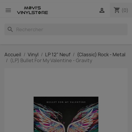
shopping_cart


(0)
search
Accueil
Vinyl
LP 12" Neuf
(Classic) Rock - Metal
(LP) Bullet For My Valentine - Gravity