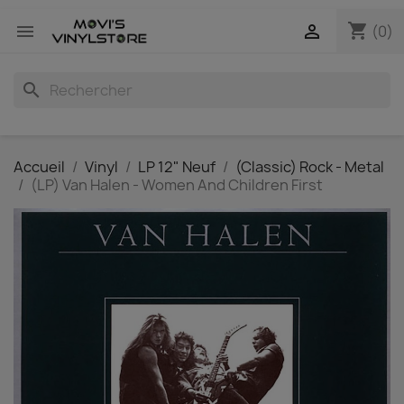
shopping_cart


(0)
search
Accueil
Vinyl
LP 12" Neuf
(Classic) Rock - Metal
(LP) Van Halen - Women And Children First