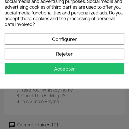
social media and advertising purposes. Social media and
advertising cookies of third parties are used to offer you
social media functionalities and personalized ads. Do you
LP
12"
accept these cookies and the processing of personal
data involved?
EAN
0081227954963
Année :
2015
Configurer
Tracklist
Rejeter
And The Cradle Will Rock...
Everybody Wants Some!!
Fools
Accepter
Romeo Delight
Tora! Tora!
Loss Of Control
Take Your Whiskey Home
Could This Be Magic?
In A Simple Rhyme
Commentaires (0)