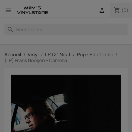
shopping_cart


(0)
search
Accueil
Vinyl
LP 12" Neuf
Pop - Electronic
(LP) Frank Boeijen - Camera