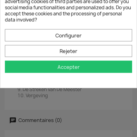
advertising cookies of third parties are used to offer you
social media functionalities and personalized ads. Do you
EAN :
8719262031197
accept these cookies and the processing of personal
data involved?
Année :
2023
Tracklist
Configurer
Alles Wat Ik Had
Het Huis Van Hans
Rejeter
Op Een Dag
De Onderkant Van De Hemel
De Vraag
Accepter
Morgen Is Het Dinsdag
Zo Ver
Ho Chi Minh Park
De Streken Van De Meester
Vergeving
Commentaires (0)