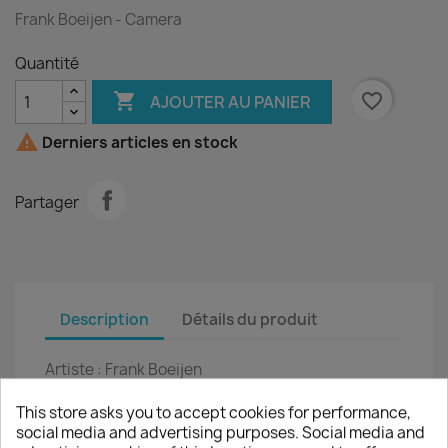
Frank Boeijen - Camera
Quantité

favorite_border
AJOUTER AU PANIER

Derniers articles en stock
Partager
Description
Détails du produit
Artiste :
Frank Boeijen
Titre :
Camera
This store asks you to accept cookies for performance,
social media and advertising purposes. Social media and
LP :
12"