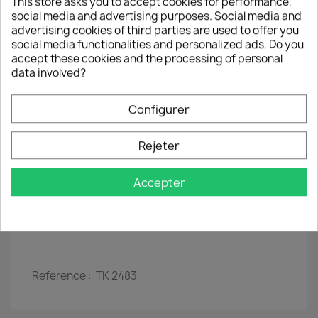
This store asks you to accept cookies for performance,
social media and advertising purposes. Social media and
B :
Jungle
advertising cookies of third parties are used to offer you
social media functionalities and personalized ads. Do you
accept these cookies and the processing of personal
7" - 45 rpm
data involved?
Configurer
Année :
1979
Rejeter
Label :
Jet Records - JET 144
Accepter
Vinyl :
utilisées
Pochette :
utilisées
Reference :
TK 2483