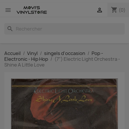
shopping_cart


(0)
search
Accueil
Vinyl
singels d'occasion
Pop -
Electronic - Hip Hop
(7") Electric Light Orchestra -
Shine A Little Love